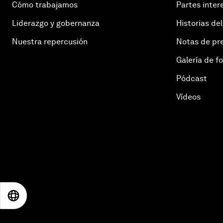
Cómo trabajamos
Partes inter
Liderazgo y gobernanza
Historias del
Nuestra repercusión
Notas de pr
Galería de f
Pódcast
Vídeos
EN
ES
中文
日本語