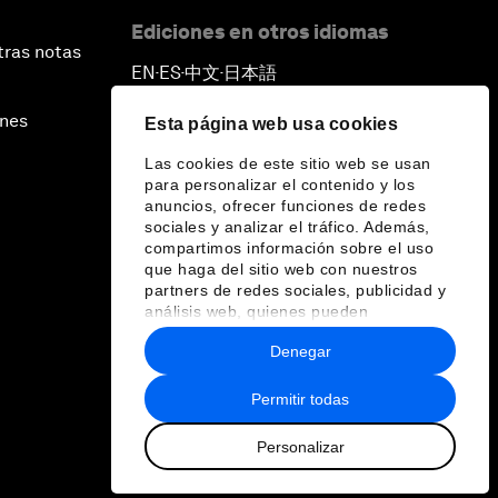
Ediciones en otros idiomas
tras notas
EN
ES
中文
日本語
▪
▪
▪
ines
Esta página web usa cookies
Las cookies de este sitio web se usan
para personalizar el contenido y los
anuncios, ofrecer funciones de redes
sociales y analizar el tráfico. Además,
compartimos información sobre el uso
que haga del sitio web con nuestros
partners de redes sociales, publicidad y
análisis web, quienes pueden
combinarla con otra información que les
Denegar
haya proporcionado o que hayan
recopilado a partir del uso que haya
hecho de sus servicios.
Permitir todas
Personalizar