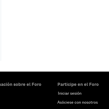
ación sobre el Foro
Participe en el Foro
Iniciar sesión
Asóciese con nosotros