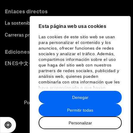
Enlaces directos
La sostenibilidad en el Foro
Esta página web usa cookies
Carreras profesionales
Las cookies de este sitio web se usan
para personalizar el contenido y los
anuncios, ofrecer funciones de redes
Ediciones en otros idiomas
sociales y analizar el tráfico. Además,
compartimos información sobre el uso
EN
ES
中文
日本語
▪
▪
▪
que haga del sitio web con nuestros
partners de redes sociales, publicidad y
análisis web, quienes pueden
combinarla con otra información que les
haya proporcionado o que hayan
recopilado a partir del uso que haya
Denegar
hecho de sus servicios.
Política de privacidad y normas de uso
Permitir todas
Sitemap
Personalizar
©
2026
Foro Económico Mundial
EN
ES
中文
日本語