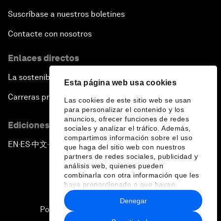
Suscríbase a nuestros boletines
Contacte con nosotros
Enlaces directos
La sostenibilidad en el Foro
Esta página web usa cookies
Carreras profesionales
Las cookies de este sitio web se usan
para personalizar el contenido y los
anuncios, ofrecer funciones de redes
Ediciones en otros idiomas
sociales y analizar el tráfico. Además,
compartimos información sobre el uso
EN
ES
中文
日本語
▪
▪
▪
que haga del sitio web con nuestros
partners de redes sociales, publicidad y
análisis web, quienes pueden
combinarla con otra información que les
haya proporcionado o que hayan
recopilado a partir del uso que haya
Denegar
hecho de sus servicios.
Política de privacidad y normas de uso