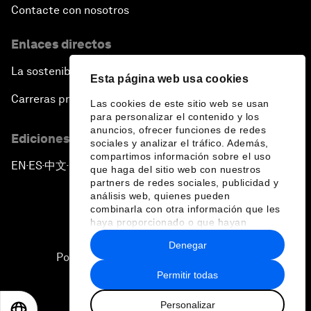
Contacte con nosotros
Enlaces directos
La sostenibilidad en el Foro
Esta página web usa cookies
Carreras profesionales
Las cookies de este sitio web se usan
para personalizar el contenido y los
anuncios, ofrecer funciones de redes
Ediciones en otros idiomas
sociales y analizar el tráfico. Además,
compartimos información sobre el uso
EN
ES
中文
日本語
▪
▪
▪
que haga del sitio web con nuestros
partners de redes sociales, publicidad y
análisis web, quienes pueden
combinarla con otra información que les
haya proporcionado o que hayan
recopilado a partir del uso que haya
Denegar
hecho de sus servicios.
Política de privacidad y normas de uso
Permitir todas
Sitemap
Personalizar
©
2026
Foro Económico Mundial
EN
ES
中文
日本語