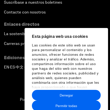
Suscríbase a nuestros boletines
Contacte con nosotros
Enlaces directos
La sostenibilidad en el Foro
Esta página web usa cookies
Carreras profesionales
Las cookies de este sitio web se usan
para personalizar el contenido y los
anuncios, ofrecer funciones de redes
Ediciones en otros idiomas
sociales y analizar el tráfico. Además,
compartimos información sobre el uso
EN
ES
中文
日本語
▪
▪
▪
que haga del sitio web con nuestros
partners de redes sociales, publicidad y
análisis web, quienes pueden
combinarla con otra información que les
haya proporcionado o que hayan
recopilado a partir del uso que haya
Denegar
hecho de sus servicios.
Política de privacidad y normas de uso
Permitir todas
Sitemap