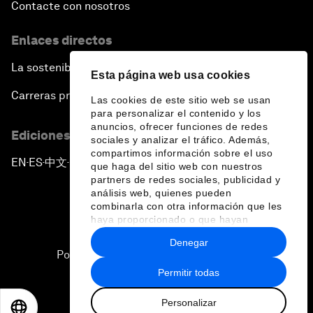
Contacte con nosotros
Enlaces directos
La sostenibilidad en el Foro
Esta página web usa cookies
Carreras profesionales
Las cookies de este sitio web se usan
para personalizar el contenido y los
anuncios, ofrecer funciones de redes
Ediciones en otros idiomas
sociales y analizar el tráfico. Además,
compartimos información sobre el uso
EN
ES
中文
日本語
▪
▪
▪
que haga del sitio web con nuestros
partners de redes sociales, publicidad y
análisis web, quienes pueden
combinarla con otra información que les
haya proporcionado o que hayan
recopilado a partir del uso que haya
Denegar
hecho de sus servicios.
Política de privacidad y normas de uso
Permitir todas
Sitemap
Personalizar
©
2026
Foro Económico Mundial
EN
ES
中文
日本語