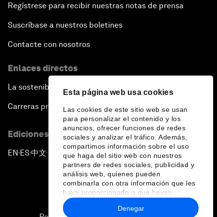
Regístrese para recibir nuestras notas de prensa
Suscríbase a nuestros boletines
Contacte con nosotros
Enlaces directos
La sostenibilidad en el Foro
Esta página web usa cookies
Carreras profesionales
Las cookies de este sitio web se usan
para personalizar el contenido y los
anuncios, ofrecer funciones de redes
Ediciones en otros idiomas
sociales y analizar el tráfico. Además,
compartimos información sobre el uso
EN
ES
中文
日本語
▪
▪
▪
que haga del sitio web con nuestros
partners de redes sociales, publicidad y
análisis web, quienes pueden
combinarla con otra información que les
haya proporcionado o que hayan
recopilado a partir del uso que haya
Denegar
hecho de sus servicios.
Política de privacidad y normas de uso