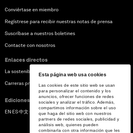
Conviértase en miembro
Regístrese para recibir nuestras notas de prensa
Suscríbase a nuestros boletines
Contacte con nosotros
Enlaces directos
La sostenibilidad en el Foro
Esta página web usa cookies
Carreras profesionales
Las cookies de este sitio web se usan
para personalizar el contenido y los
anuncios, ofrecer funciones de redes
Ediciones en otros idiomas
sociales y analizar el tráfico. Además,
compartimos información sobre el uso
EN
ES
中文
日本語
▪
▪
▪
que haga del sitio web con nuestros
partners de redes sociales, publicidad y
análisis web, quienes pueden
combinarla con otra información que les