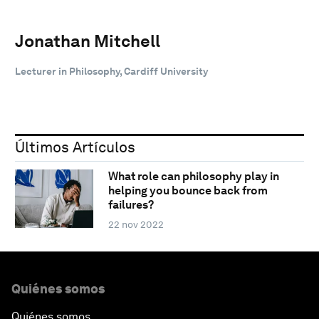
Jonathan Mitchell
Lecturer in Philosophy, Cardiff University
Últimos Artículos
What role can philosophy play in
helping you bounce back from
failures?
22 nov 2022
Quiénes somos
Quiénes somos