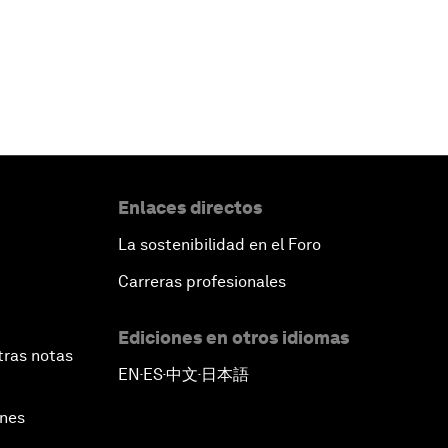
Enlaces directos
La sostenibilidad en el Foro
Carreras profesionales
Ediciones en otros idiomas
tras notas
EN
ES
中文
日本語
▪
▪
▪
ines