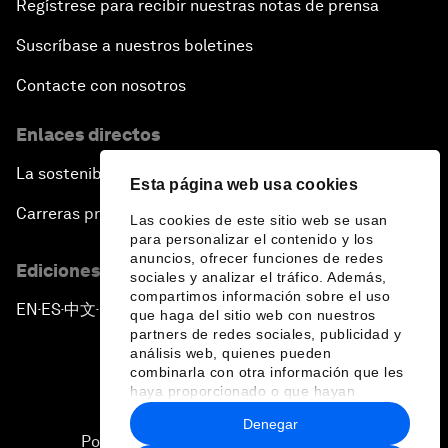
Regístrese para recibir nuestras notas de prensa
Suscríbase a nuestros boletines
Contacte con nosotros
Enlaces directos
La sostenibilidad en el Foro
Esta página web usa cookies
Carreras profesionales
Las cookies de este sitio web se usan
para personalizar el contenido y los
anuncios, ofrecer funciones de redes
Ediciones en otros idiomas
sociales y analizar el tráfico. Además,
compartimos información sobre el uso
EN
ES
中文
日本語
▪
▪
▪
que haga del sitio web con nuestros
partners de redes sociales, publicidad y
análisis web, quienes pueden
combinarla con otra información que les
haya proporcionado o que hayan
recopilado a partir del uso que haya
Denegar
hecho de sus servicios.
Política de privacidad y normas de uso