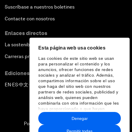
Suscríbase a nuestros boletines
Contacte con nosotros
Enlaces directos
La sostenibilidad en el Foro
Esta página web usa cookies
Carreras profesionales
Las cookies de este sitio web se usan
para personalizar el contenido y los
anuncios, ofrecer funciones de redes
Ediciones en otros idiomas
sociales y analizar el tráfico. Además,
compartimos información sobre el uso
EN
ES
中文
日本語
▪
▪
▪
que haga del sitio web con nuestros
partners de redes sociales, publicidad y
análisis web, quienes pueden
combinarla con otra información que les
haya proporcionado o que hayan
recopilado a partir del uso que haya
Denegar
hecho de sus servicios.
Política de privacidad y normas de uso
Permitir todas