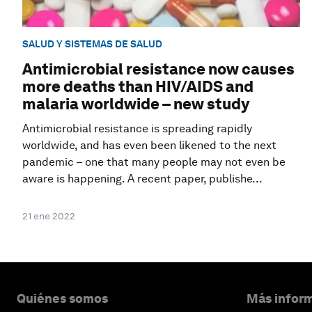
SALUD Y SISTEMAS DE SALUD
Antimicrobial resistance now causes
more deaths than HIV/AIDS and
malaria worldwide – new study
Antimicrobial resistance is spreading rapidly
worldwide, and has even been likened to the next
pandemic – one that many people may not even be
aware is happening. A recent paper, publishe...
21 ene 2022
Quiénes somos
Más inform