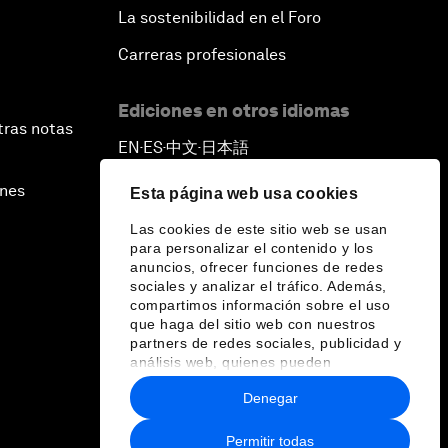
La sostenibilidad en el Foro
Carreras profesionales
Ediciones en otros idiomas
tras notas
EN
ES
中文
日本語
▪
▪
▪
ines
Esta página web usa cookies
Las cookies de este sitio web se usan
para personalizar el contenido y los
anuncios, ofrecer funciones de redes
sociales y analizar el tráfico. Además,
compartimos información sobre el uso
que haga del sitio web con nuestros
partners de redes sociales, publicidad y
análisis web, quienes pueden
combinarla con otra información que les
Denegar
haya proporcionado o que hayan
recopilado a partir del uso que haya
hecho de sus servicios.
Permitir todas