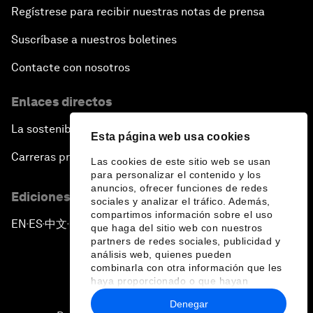
Regístrese para recibir nuestras notas de prensa
Suscríbase a nuestros boletines
Contacte con nosotros
Enlaces directos
La sostenibilidad en el Foro
Esta página web usa cookies
Carreras profesionales
Las cookies de este sitio web se usan
para personalizar el contenido y los
anuncios, ofrecer funciones de redes
Ediciones en otros idiomas
sociales y analizar el tráfico. Además,
compartimos información sobre el uso
EN
ES
中文
日本語
▪
▪
▪
que haga del sitio web con nuestros
partners de redes sociales, publicidad y
análisis web, quienes pueden
combinarla con otra información que les
haya proporcionado o que hayan
recopilado a partir del uso que haya
Denegar
hecho de sus servicios.