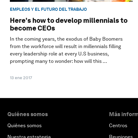
EMPLEOS Y EL FUTURO DEL TRABAJO
Here's how to develop millennials to
become CEOs
In the coming years, the exodus of Baby Boomers
from the workforce will result in millennials filling
every leadership role at every U.S business,
prompting many to wonder: how will this ...
13 ene 2017
Quiénes somos
Más inform
Quiénes somos
Centros
Nuestra estrategia
Reuniones