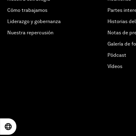
Cómo trabajamos
Partes inter
Liderazgo y gobernanza
Historias del
Nuestra repercusión
Notas de pr
Galería de f
Pódcast
Vídeos
EN
ES
中文
日本語