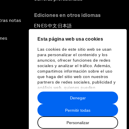
Ediciones en otros idiomas
tras notas
EN
ES
中文
日本語
▪
▪
▪
ines
Esta página web usa cookies
Las cookies de este sitio web se usan
para personalizar el contenido y los
anuncios, ofrecer funciones de redes
sociales y analizar el tráfico. Además,
compartimos información sobre el uso
que haga del sitio web con nuestros
partners de redes sociales, publicidad y
análisis web, quienes pueden
combinarla con otra información que les
Denegar
haya proporcionado o que hayan
recopilado a partir del uso que haya
hecho de sus servicios.
Permitir todas
Personalizar