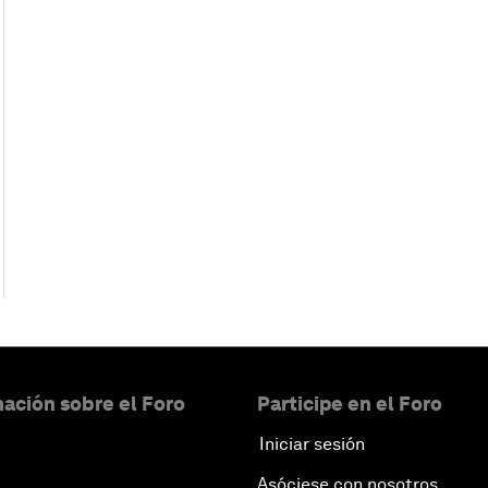
ación sobre el Foro
Participe en el Foro
Iniciar sesión
Asóciese con nosotros