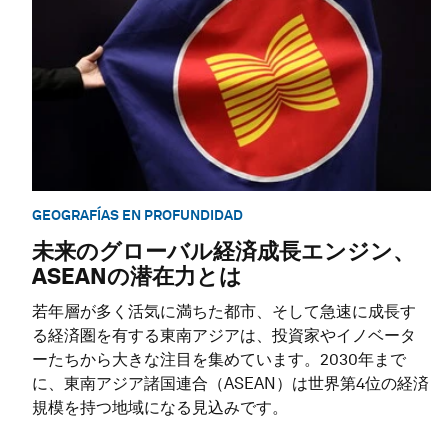
GEOGRAFÍAS EN PROFUNDIDAD
未来のグローバル経済成長エンジン、
ASEANの潜在力とは
若年層が多く活気に満ちた都市、そして急速に成長す
る経済圏を有する東南アジアは、投資家やイノベータ
ーたちから大きな注目を集めています。2030年まで
に、東南アジア諸国連合（ASEAN）は世界第4位の経済
規模を持つ地域になる見込みです。