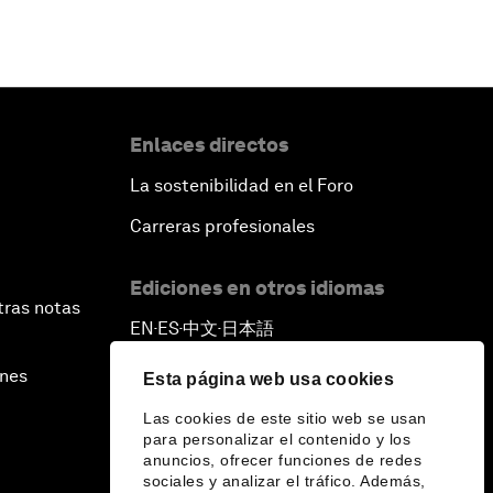
Enlaces directos
La sostenibilidad en el Foro
Carreras profesionales
Ediciones en otros idiomas
tras notas
EN
ES
中文
日本語
▪
▪
▪
ines
Esta página web usa cookies
Las cookies de este sitio web se usan
para personalizar el contenido y los
anuncios, ofrecer funciones de redes
sociales y analizar el tráfico. Además,