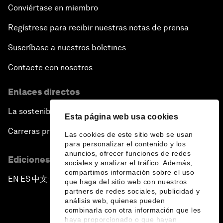
Conviértase en miembro
Regístrese para recibir nuestras notas de prensa
Suscríbase a nuestros boletines
Contacte con nosotros
Enlaces directos
La sostenibilidad en el Foro
Esta página web usa cookies
Carreras profesionales
Las cookies de este sitio web se usan
para personalizar el contenido y los
anuncios, ofrecer funciones de redes
Ediciones en otros idiomas
sociales y analizar el tráfico. Además,
compartimos información sobre el uso
EN
ES
中文
日本語
▪
▪
▪
que haga del sitio web con nuestros
partners de redes sociales, publicidad y
análisis web, quienes pueden
combinarla con otra información que les
haya proporcionado o que hayan