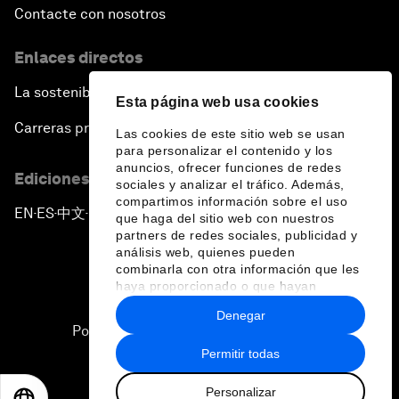
Contacte con nosotros
Enlaces directos
La sostenibilidad en el Foro
Esta página web usa cookies
Carreras profesionales
Las cookies de este sitio web se usan
para personalizar el contenido y los
anuncios, ofrecer funciones de redes
Ediciones en otros idiomas
sociales y analizar el tráfico. Además,
compartimos información sobre el uso
EN
ES
中文
日本語
▪
▪
▪
que haga del sitio web con nuestros
partners de redes sociales, publicidad y
análisis web, quienes pueden
combinarla con otra información que les
haya proporcionado o que hayan
recopilado a partir del uso que haya
Denegar
hecho de sus servicios.
Política de privacidad y normas de uso
Permitir todas
Sitemap
Personalizar
©
2026
Foro Económico Mundial
EN
ES
中文
日本語