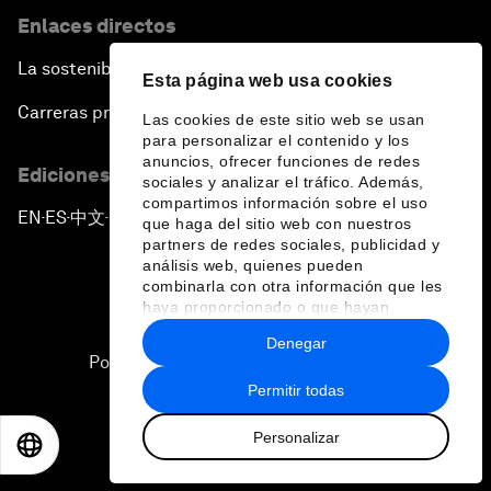
Enlaces directos
La sostenibilidad en el Foro
Esta página web usa cookies
Carreras profesionales
Las cookies de este sitio web se usan
para personalizar el contenido y los
anuncios, ofrecer funciones de redes
Ediciones en otros idiomas
sociales y analizar el tráfico. Además,
compartimos información sobre el uso
EN
ES
中文
日本語
▪
▪
▪
que haga del sitio web con nuestros
partners de redes sociales, publicidad y
análisis web, quienes pueden
combinarla con otra información que les
haya proporcionado o que hayan
recopilado a partir del uso que haya
Denegar
hecho de sus servicios.
Política de privacidad y normas de uso
Permitir todas
Sitemap
Personalizar
©
2026
Foro Económico Mundial
EN
ES
中文
日本語