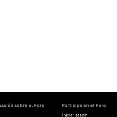
ación sobre el Foro
Participe en el Foro
Iniciar sesión