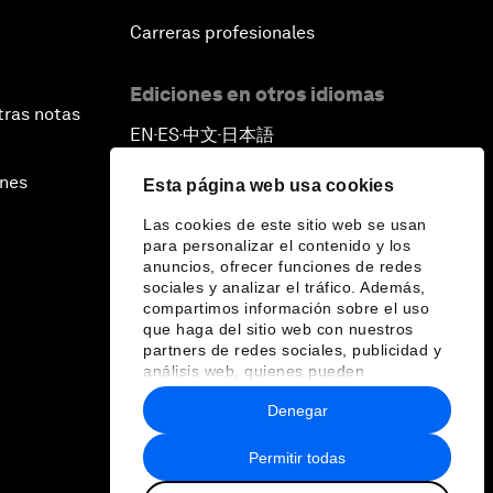
Carreras profesionales
Ediciones en otros idiomas
tras notas
EN
ES
中文
日本語
▪
▪
▪
ines
Esta página web usa cookies
Las cookies de este sitio web se usan
para personalizar el contenido y los
anuncios, ofrecer funciones de redes
sociales y analizar el tráfico. Además,
compartimos información sobre el uso
que haga del sitio web con nuestros
partners de redes sociales, publicidad y
análisis web, quienes pueden
combinarla con otra información que les
Denegar
haya proporcionado o que hayan
recopilado a partir del uso que haya
hecho de sus servicios.
Permitir todas