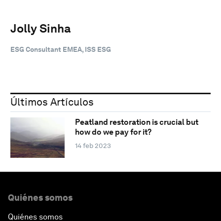
Jolly Sinha
ESG Consultant EMEA, ISS ESG
Últimos Artículos
Peatland restoration is crucial but
how do we pay for it?
14 feb 2023
Quiénes somos
Quiénes somos