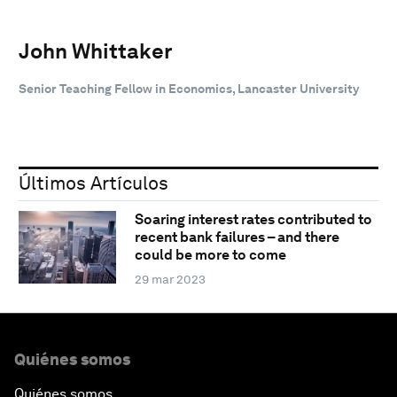
John Whittaker
Senior Teaching Fellow in Economics, Lancaster University
Últimos Artículos
Soaring interest rates contributed to
recent bank failures – and there
could be more to come
29 mar 2023
Quiénes somos
Quiénes somos