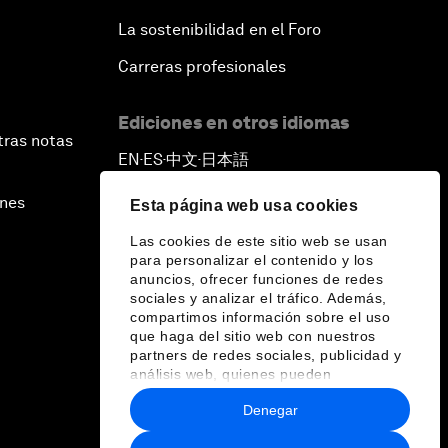
La sostenibilidad en el Foro
Carreras profesionales
Ediciones en otros idiomas
tras notas
EN
ES
中文
日本語
▪
▪
▪
ines
Esta página web usa cookies
Las cookies de este sitio web se usan
para personalizar el contenido y los
anuncios, ofrecer funciones de redes
sociales y analizar el tráfico. Además,
compartimos información sobre el uso
que haga del sitio web con nuestros
partners de redes sociales, publicidad y
análisis web, quienes pueden
combinarla con otra información que les
Denegar
haya proporcionado o que hayan
recopilado a partir del uso que haya