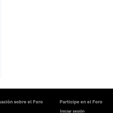
ación sobre el Foro
Participe en el Foro
Iniciar sesión