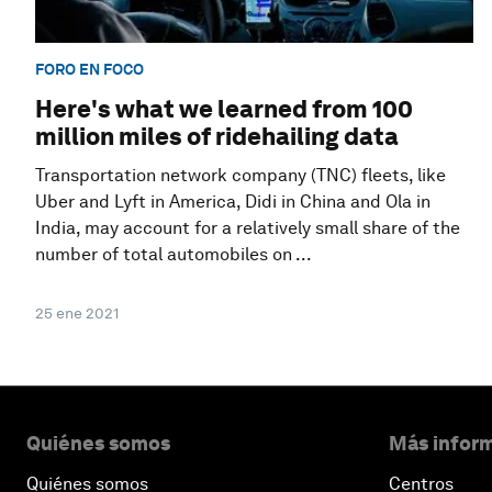
FORO EN FOCO
Here's what we learned from 100
million miles of ridehailing data
Transportation network company (TNC) fleets, like
Uber and Lyft in America, Didi in China and Ola in
India, may account for a relatively small share of the
number of total automobiles on ...
25 ene 2021
Quiénes somos
Más inform
Quiénes somos
Centros