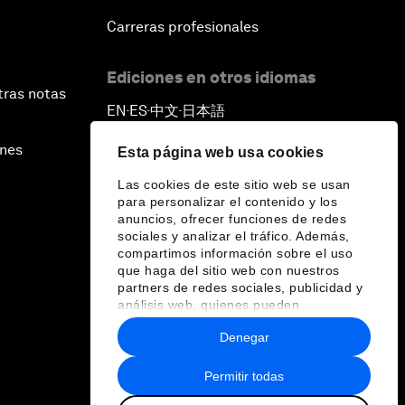
Carreras profesionales
Ediciones en otros idiomas
tras notas
EN
ES
中文
日本語
▪
▪
▪
ines
Esta página web usa cookies
Las cookies de este sitio web se usan
para personalizar el contenido y los
anuncios, ofrecer funciones de redes
sociales y analizar el tráfico. Además,
compartimos información sobre el uso
que haga del sitio web con nuestros
partners de redes sociales, publicidad y
análisis web, quienes pueden
combinarla con otra información que les
Denegar
haya proporcionado o que hayan
recopilado a partir del uso que haya
hecho de sus servicios.
Permitir todas