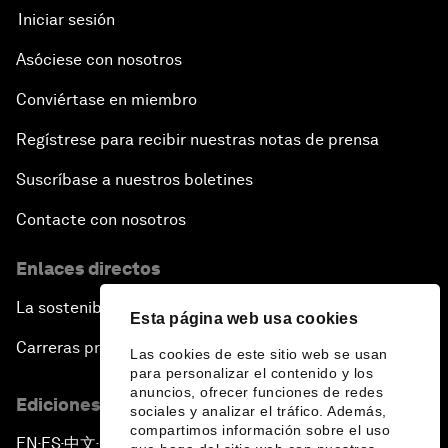
Iniciar sesión
Asóciese con nosotros
Conviértase en miembro
Regístrese para recibir nuestras notas de prensa
Suscríbase a nuestros boletines
Contacte con nosotros
Enlaces directos
La sostenibilidad en el Foro
Esta página web usa cookies
Carreras profesionales
Las cookies de este sitio web se usan
para personalizar el contenido y los
anuncios, ofrecer funciones de redes
Ediciones en otros idiomas
sociales y analizar el tráfico. Además,
compartimos información sobre el uso
EN
ES
中文
日本語
▪
▪
▪