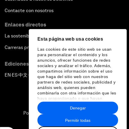
Contacte con nosotros
Enlaces directos
La sostenibilidad en el Foro
Esta página web usa cookies
Carreras profesionales
Las cookies de este sitio web se usan
para personalizar el contenido y los
anuncios, ofrecer funciones de redes
Ediciones en otros idiomas
sociales y analizar el tráfico. Además,
compartimos información sobre el uso
EN
ES
中文
日本語
▪
▪
▪
que haga del sitio web con nuestros
partners de redes sociales, publicidad y
análisis web, quienes pueden
combinarla con otra información que les
haya proporcionado o que hayan
recopilado a partir del uso que haya
Denegar
hecho de sus servicios.
Política de privacidad y normas de uso
Permitir todas
Sitemap