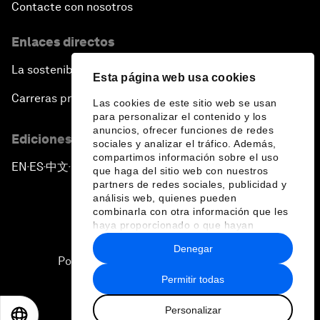
Contacte con nosotros
Enlaces directos
La sostenibilidad en el Foro
Esta página web usa cookies
Carreras profesionales
Las cookies de este sitio web se usan
para personalizar el contenido y los
anuncios, ofrecer funciones de redes
Ediciones en otros idiomas
sociales y analizar el tráfico. Además,
compartimos información sobre el uso
EN
ES
中文
日本語
▪
▪
▪
que haga del sitio web con nuestros
partners de redes sociales, publicidad y
análisis web, quienes pueden
combinarla con otra información que les
haya proporcionado o que hayan
recopilado a partir del uso que haya
Denegar
hecho de sus servicios.
Política de privacidad y normas de uso
Permitir todas
Sitemap
Personalizar
©
2026
Foro Económico Mundial
EN
ES
中文
日本語