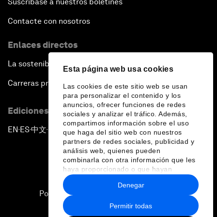
Suscríbase a nuestros boletines
Contacte con nosotros
Enlaces directos
La sostenibilidad en el Foro
Esta página web usa cookies
Carreras profesionales
Las cookies de este sitio web se usan
para personalizar el contenido y los
anuncios, ofrecer funciones de redes
Ediciones en otros idiomas
sociales y analizar el tráfico. Además,
compartimos información sobre el uso
EN
ES
中文
日本語
▪
▪
▪
que haga del sitio web con nuestros
partners de redes sociales, publicidad y
análisis web, quienes pueden
combinarla con otra información que les
haya proporcionado o que hayan
recopilado a partir del uso que haya
Denegar
hecho de sus servicios.
Política de privacidad y normas de uso
Permitir todas
Sitemap