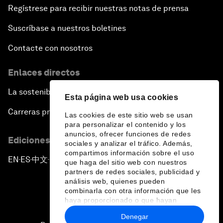
Regístrese para recibir nuestras notas de prensa
Suscríbase a nuestros boletines
Contacte con nosotros
Enlaces directos
La sostenibilidad en el Foro
Esta página web usa cookies
Carreras profesionales
Las cookies de este sitio web se usan
para personalizar el contenido y los
anuncios, ofrecer funciones de redes
Ediciones en otros idiomas
sociales y analizar el tráfico. Además,
compartimos información sobre el uso
EN
ES
中文
日本語
▪
▪
▪
que haga del sitio web con nuestros
partners de redes sociales, publicidad y
análisis web, quienes pueden
combinarla con otra información que les
haya proporcionado o que hayan
recopilado a partir del uso que haya
Denegar
hecho de sus servicios.