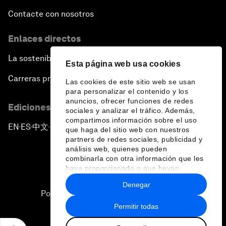
Contacte con nosotros
Enlaces directos
La sostenibilidad en el Foro
Esta página web usa cookies
Carreras profesionales
Las cookies de este sitio web se usan
para personalizar el contenido y los
anuncios, ofrecer funciones de redes
Ediciones en otros idiomas
sociales y analizar el tráfico. Además,
compartimos información sobre el uso
EN
ES
中文
日本語
▪
▪
▪
que haga del sitio web con nuestros
partners de redes sociales, publicidad y
análisis web, quienes pueden
combinarla con otra información que les
haya proporcionado o que hayan
recopilado a partir del uso que haya
Denegar
hecho de sus servicios.
Política de privacidad y normas de uso
Permitir todas
Sitemap