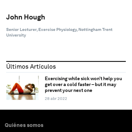
John Hough
Senior Lecturer, Exercise Physiology, Nottingham Trent
University
Últimos Artículos
Exercising while sick won’t help you
get over a cold faster – but it may
prevent your next one
28 abr 2022
Quiénes somos