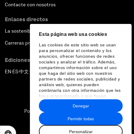
Contacte con nosotros
Enlaces directos
La sostenibilidad en el Foro
Esta página web usa cookies
Carreras profesionales
Las cookies de este sitio web se usan
para personalizar el contenido y los
anuncios, ofrecer funciones de redes
Ediciones en otros idiomas
sociales y analizar el tráfico. Además,
compartimos información sobre el uso
EN
ES
中文
日本語
▪
▪
▪
que haga del sitio web con nuestros
partners de redes sociales, publicidad y
análisis web, quienes pueden
combinarla con otra información que les
haya proporcionado o que hayan
recopilado a partir del uso que haya
Denegar
hecho de sus servicios.
Política de privacidad y normas de uso
Permitir todas
Sitemap
Personalizar
©
2026
Foro Económico Mundial
EN
ES
中文
日本語