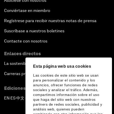
Asóciese con nosotros
Conviértase en miembro
Regístrese para recibir nuestras notas de prensa
Suscríbase a nuestros boletines
Contacte con nosotros
Enlaces directos
La sostenibilidad en el Foro
Esta página web usa cookies
Carreras profesionales
Las cookies de este sitio web se usan
para personalizar el contenido y los
anuncios, ofrecer funciones de redes
Ediciones en otros idiomas
sociales y analizar el tráfico. Además,
compartimos información sobre el uso
EN
ES
中文
日本語
▪
▪
▪
que haga del sitio web con nuestros
partners de redes sociales, publicidad y
análisis web, quienes pueden