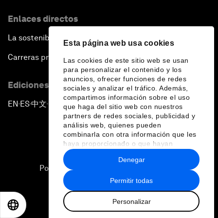
Enlaces directos
La sostenibilidad en el Foro
Esta página web usa cookies
Carreras profesionales
Las cookies de este sitio web se usan
para personalizar el contenido y los
anuncios, ofrecer funciones de redes
Ediciones en otros idiomas
sociales y analizar el tráfico. Además,
compartimos información sobre el uso
EN
ES
中文
日本語
▪
▪
▪
que haga del sitio web con nuestros
partners de redes sociales, publicidad y
análisis web, quienes pueden
combinarla con otra información que les
haya proporcionado o que hayan
recopilado a partir del uso que haya
Denegar
hecho de sus servicios.
Política de privacidad y normas de uso
Permitir todas
Sitemap
Personalizar
©
2026
Foro Económico Mundial
EN
ES
中文
日本語