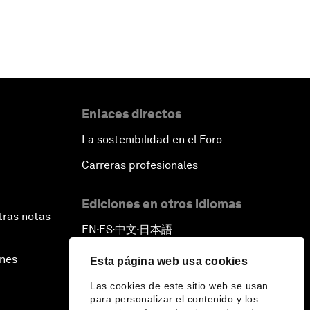
Enlaces directos
La sostenibilidad en el Foro
Carreras profesionales
Ediciones en otros idiomas
tras notas
EN
ES
中文
日本語
▪
▪
▪
ines
Esta página web usa cookies
Las cookies de este sitio web se usan
para personalizar el contenido y los