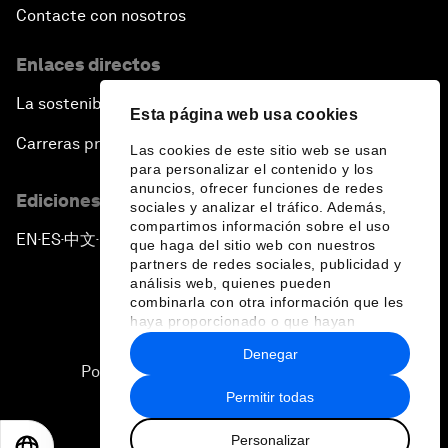
Contacte con nosotros
Enlaces directos
La sostenibilidad en el Foro
Esta página web usa cookies
Carreras profesionales
Las cookies de este sitio web se usan
para personalizar el contenido y los
anuncios, ofrecer funciones de redes
Ediciones en otros idiomas
sociales y analizar el tráfico. Además,
compartimos información sobre el uso
EN
ES
中文
日本語
▪
▪
▪
que haga del sitio web con nuestros
partners de redes sociales, publicidad y
análisis web, quienes pueden
combinarla con otra información que les
haya proporcionado o que hayan
recopilado a partir del uso que haya
Denegar
hecho de sus servicios.
Política de privacidad y normas de uso
Permitir todas
Sitemap
Personalizar
©
2026
Foro Económico Mundial
EN
ES
中文
日本語