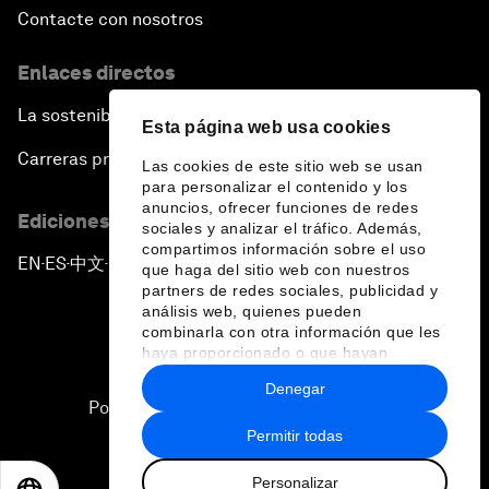
Contacte con nosotros
Enlaces directos
La sostenibilidad en el Foro
Esta página web usa cookies
Carreras profesionales
Las cookies de este sitio web se usan
para personalizar el contenido y los
anuncios, ofrecer funciones de redes
Ediciones en otros idiomas
sociales y analizar el tráfico. Además,
compartimos información sobre el uso
EN
ES
中文
日本語
▪
▪
▪
que haga del sitio web con nuestros
partners de redes sociales, publicidad y
análisis web, quienes pueden
combinarla con otra información que les
haya proporcionado o que hayan
recopilado a partir del uso que haya
Denegar
hecho de sus servicios.
Política de privacidad y normas de uso
Permitir todas
Sitemap
Personalizar
©
2026
Foro Económico Mundial