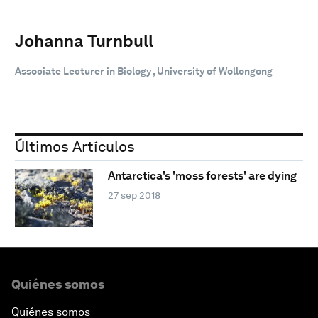
Johanna Turnbull
Associate Lecturer in Biology , University of Wollongong
Últimos Artículos
Antarctica's 'moss forests' are dying
27 sep 2018
Quiénes somos
Quiénes somos