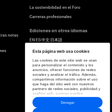
La sostenibilidad en el Foro
Carreras profesionales
Ediciones en otros idiomas
tras notas
EN
ES
中文
日本語
▪
▪
▪
ines
Esta página web usa cookies
Las cookies de este sitio web se usan
para personalizar el contenido y los
anuncios, ofrecer funciones de redes
sociales y analizar el tráfico. Además,
compartimos información sobre el uso
que haga del sitio web con nuestros
partners de redes sociales, publicidad y
análisis web, quienes pueden
combinarla con otra información que les
Denegar
haya proporcionado o que hayan
recopilado a partir del uso que haya