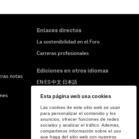
Enlaces directos
La sostenibilidad en el Foro
Carreras profesionales
Ediciones en otros idiomas
tras notas
EN
ES
中文
日本語
▪
▪
▪
ines
Esta página web usa cookies
Las cookies de este sitio web se usan
para personalizar el contenido y los
anuncios, ofrecer funciones de redes
sociales y analizar el tráfico. Además,
compartimos información sobre el uso
que haga del sitio web con nuestros