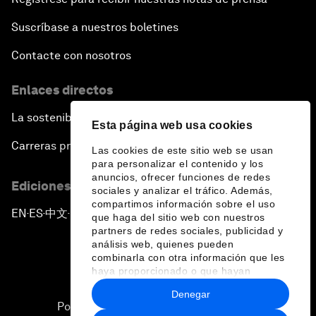
Suscríbase a nuestros boletines
Contacte con nosotros
Enlaces directos
La sostenibilidad en el Foro
Esta página web usa cookies
Carreras profesionales
Las cookies de este sitio web se usan
para personalizar el contenido y los
anuncios, ofrecer funciones de redes
Ediciones en otros idiomas
sociales y analizar el tráfico. Además,
compartimos información sobre el uso
EN
ES
中文
日本語
▪
▪
▪
que haga del sitio web con nuestros
partners de redes sociales, publicidad y
análisis web, quienes pueden
combinarla con otra información que les
haya proporcionado o que hayan
recopilado a partir del uso que haya
Denegar
hecho de sus servicios.
Política de privacidad y normas de uso