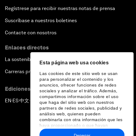
Regístrese para recibir nuestras notas de prensa
Suscríbase a nuestros boletines
Contacte con nosotros
Enlaces directos
La sostenibilidad en el Foro
Esta página web usa cookies
Carreras profesionales
Las cookies de este sitio web se usan
para personalizar el contenido y los
anuncios, ofrecer funciones de redes
Ediciones en otros idiomas
sociales y analizar el tráfico. Además,
compartimos información sobre el uso
EN
ES
中文
日本語
▪
▪
▪
que haga del sitio web con nuestros
partners de redes sociales, publicidad y
análisis web, quienes pueden
combinarla con otra información que les
haya proporcionado o que hayan
recopilado a partir del uso que haya
Denegar