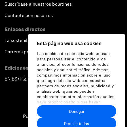
Suscríbase a nuestros boletines
Contacte con nosotros
Enlaces directos
La sostenibilidad en el Foro
Esta página web usa cookies
Carreras profesionales
Las cookies de este sitio web se usan
para personalizar el contenido y los
anuncios, ofrecer funciones de redes
Ediciones en otros idiomas
sociales y analizar el tráfico. Además,
compartimos información sobre el uso
EN
ES
中文
日本語
▪
▪
▪
que haga del sitio web con nuestros
partners de redes sociales, publicidad y
análisis web, quienes pueden
combinarla con otra información que les
haya proporcionado o que hayan
recopilado a partir del uso que haya
Denegar
hecho de sus servicios.
Política de privacidad y normas de uso
Permitir todas
Sitemap