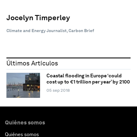
Jocelyn Timperley
Climate and Energy Journalist, Carbon Brief
Últimos Artículos
Coastal flooding in Europe ‘could
cost up to €1 trillion per year’ by 2100
05 sep 2018
Quiénes somos
Quiénes somos