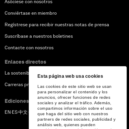
Asóciese con nosotros
Conviértase en miembro
Regístrese para recibir nuestras notas de prensa
Suscríbase a nuestros boletines
Contacte con nosotros
Enlaces directos
La sostenibilidad en el Foro
Esta página web usa cookies
Carreras profesionales
Las cookies de este sitio web se usan
para personalizar el contenido y los
anuncios, ofrecer funciones de redes
Ediciones en otros idiomas
sociales y analizar el tráfico. Además,
compartimos información sobre el uso
EN
ES
中文
日本語
▪
▪
▪
que haga del sitio web con nuestros
partners de redes sociales, publicidad y
análisis web, quienes pueden