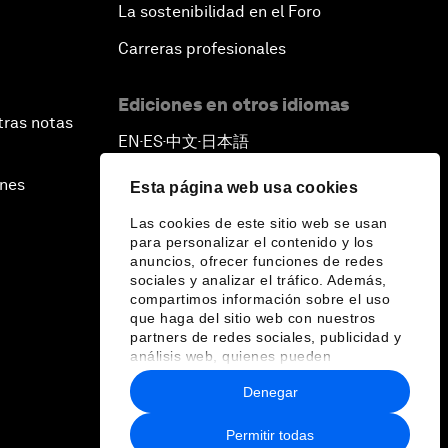
La sostenibilidad en el Foro
Carreras profesionales
Ediciones en otros idiomas
tras notas
EN
ES
中文
日本語
▪
▪
▪
ines
Esta página web usa cookies
Las cookies de este sitio web se usan
para personalizar el contenido y los
anuncios, ofrecer funciones de redes
sociales y analizar el tráfico. Además,
compartimos información sobre el uso
que haga del sitio web con nuestros
partners de redes sociales, publicidad y
análisis web, quienes pueden
combinarla con otra información que les
Denegar
haya proporcionado o que hayan
recopilado a partir del uso que haya
hecho de sus servicios.
Permitir todas