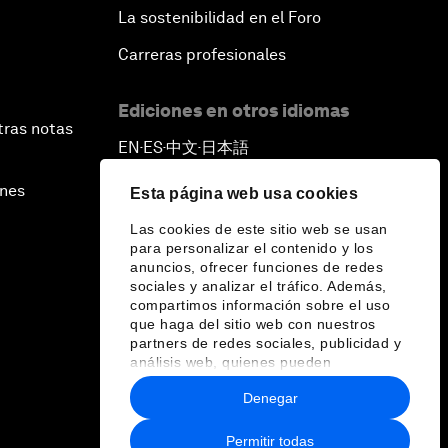
La sostenibilidad en el Foro
Carreras profesionales
Ediciones en otros idiomas
tras notas
EN
ES
中文
日本語
▪
▪
▪
ines
Esta página web usa cookies
Las cookies de este sitio web se usan
para personalizar el contenido y los
anuncios, ofrecer funciones de redes
sociales y analizar el tráfico. Además,
compartimos información sobre el uso
que haga del sitio web con nuestros
partners de redes sociales, publicidad y
análisis web, quienes pueden
combinarla con otra información que les
Denegar
haya proporcionado o que hayan
recopilado a partir del uso que haya
hecho de sus servicios.
Permitir todas