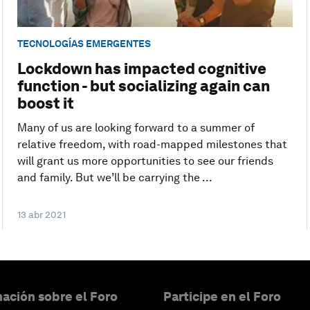
TECNOLOGÍAS EMERGENTES
Lockdown has impacted cognitive
function - but socializing again can
boost it
Many of us are looking forward to a summer of
relative freedom, with road-mapped milestones that
will grant us more opportunities to see our friends
and family. But we’ll be carrying the ...
13 abr 2021
ación sobre el Foro
Participe en el Foro