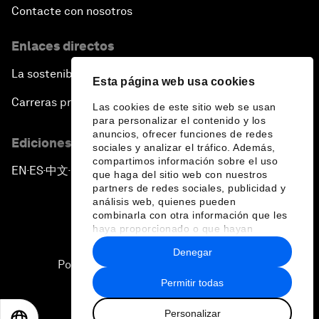
Contacte con nosotros
Enlaces directos
La sostenibilidad en el Foro
Esta página web usa cookies
Carreras profesionales
Las cookies de este sitio web se usan
para personalizar el contenido y los
anuncios, ofrecer funciones de redes
Ediciones en otros idiomas
sociales y analizar el tráfico. Además,
compartimos información sobre el uso
EN
ES
中文
日本語
▪
▪
▪
que haga del sitio web con nuestros
partners de redes sociales, publicidad y
análisis web, quienes pueden
combinarla con otra información que les
haya proporcionado o que hayan
recopilado a partir del uso que haya
Denegar
hecho de sus servicios.
Política de privacidad y normas de uso
Permitir todas
Sitemap
Personalizar
©
2026
Foro Económico Mundial
EN
ES
中文
日本語