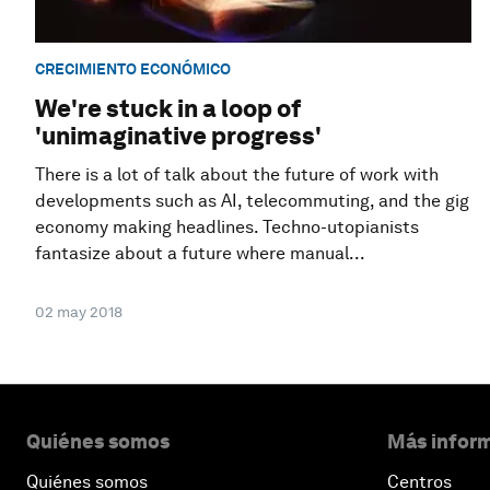
CRECIMIENTO ECONÓMICO
We're stuck in a loop of
'unimaginative progress'
There is a lot of talk about the future of work with
developments such as AI, telecommuting, and the gig
economy making headlines. Techno-utopianists
fantasize about a future where manual...
02 may 2018
Quiénes somos
Más inform
Quiénes somos
Centros