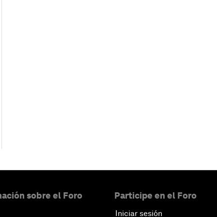
ación sobre el Foro
Participe en el Foro
Iniciar sesión