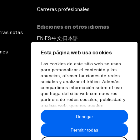
Carreras profesionales
Ediciones en otros idiomas
tras notas
EN
ES
中文
日本語
▪
▪
▪
ines
Esta página web usa cookies
Las cookies de este sitio web se usan
para personalizar el contenido y los
anuncios, ofrecer funciones de redes
sociales y analizar el tráfico. Además,
compartimos información sobre el uso
que haga del sitio web con nuestros
partners de redes sociales, publicidad y
análisis web, quienes pueden
combinarla con otra información que les
Denegar
haya proporcionado o que hayan
recopilado a partir del uso que haya
hecho de sus servicios.
Permitir todas