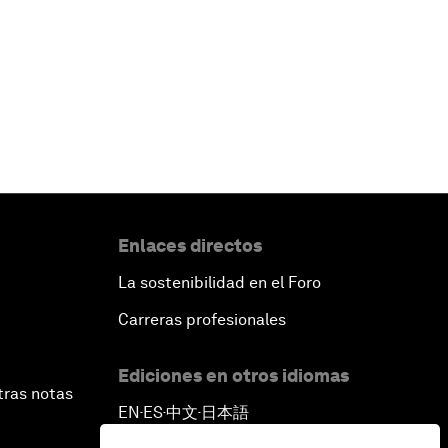
Enlaces directos
La sostenibilidad en el Foro
Carreras profesionales
Ediciones en otros idiomas
tras notas
EN
ES
中文
日本語
▪
▪
▪